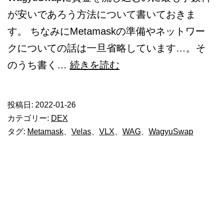
が安いであろう方法について書いておきま
す。 ちなみにMetamaskの準備やネットワー
クについての話は一旦省略しています…。そ
WagyuSwap
のうち書く…
続きを読む
ま
で
投稿日:
2022-01-26
最
カテゴリー:
DEX
安
タグ:
Metamask
、
Velas
、
VLX
、
WAG
、
WagyuSwap
で
資
金
を
持