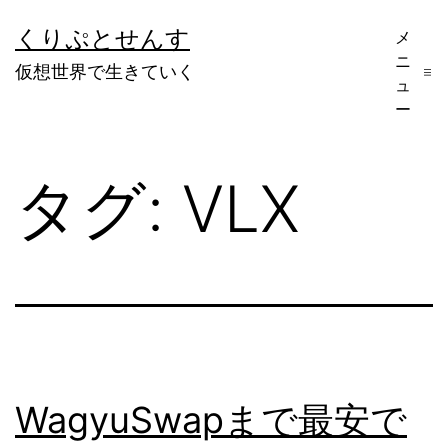
コ
くりぷとせんす
メ
ン
ニ
仮想世界で生きていく
テ
ュ
ー
ン
ツ
タグ:
VLX
へ
ス
キ
ッ
プ
WagyuSwapまで最安で